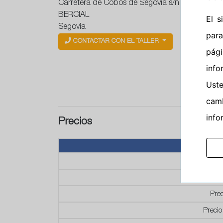
Carretera de Cobos de Segovia s/n
BERCIAL
El 
Segovia
para
CONTACTAR CON EL TALLER
pág
info
Ust
camb
info
Precios
P
P
Prec
Precio