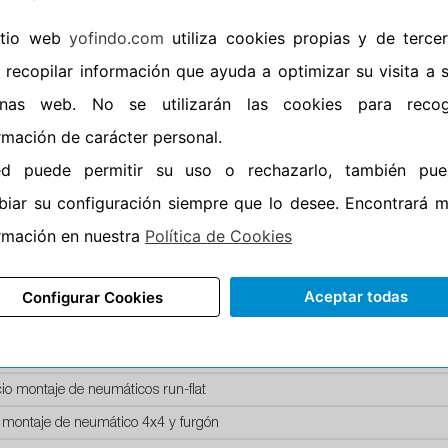
Horario de Cierre: 23:59
sitio web
yofindo.com
utiliza cookies propias y de terce
 recopilar información que ayuda a optimizar su visita a 
Aviso importante:
Le recor
montaje, no de recogida. 
inas web. No se utilizarán las cookies para recog
entrega esta acción lleva i
rmación de carácter personal.
neumáticos. En caso contr
ed puede permitir su uso o rechazarlo, también pue
iar su configuración siempre que lo desee. Encontrará 
rmación en nuestra
Política de Cookies
Aceptar todas
SERVICIOS
Configurar Cookies
recio montaje de llanta de acero
recio montaje de llanta aluminio
io montaje de neumáticos run-flat
 montaje de neumático 4x4 y furgón