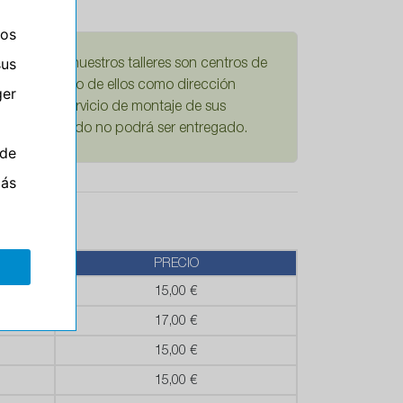
ros
sus
damos que nuestros talleres son centros de
Si escoge uno de ellos como dirección
er
mplícita el servicio de montaje de sus
ario su pedido no podrá ser entregado.
de
más
PRECIO
15,00 €
17,00 €
15,00 €
15,00 €