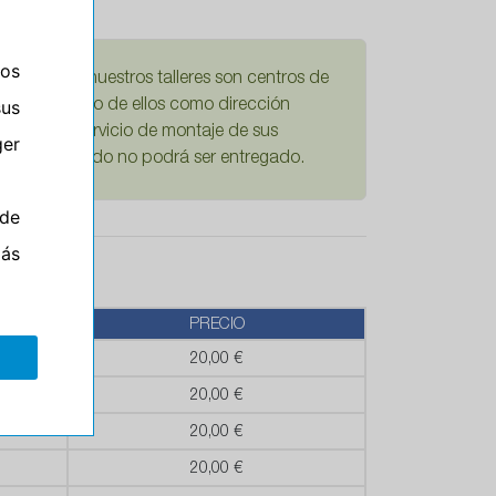
ros
damos que nuestros talleres son centros de
sus
Si escoge uno de ellos como dirección
mplícita el servicio de montaje de sus
er
ario su pedido no podrá ser entregado.
de
más
PRECIO
20,00 €
20,00 €
20,00 €
20,00 €