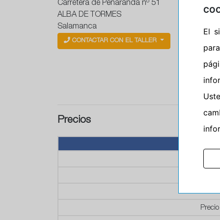
Carretera de Peñaranda nº 51
COO
ALBA DE TORMES
Salamanca
El 
CONTACTAR CON EL TALLER
para
pág
info
Ust
camb
Precios
info
P
P
Prec
Precio