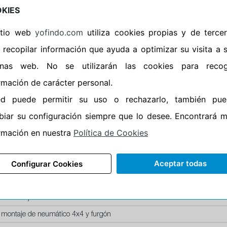
Horario de Cierre: 23:59
KIES
sitio web
yofindo.com
utiliza cookies propias y de terce
Aviso importante:
Le recor
 recopilar información que ayuda a optimizar su visita a 
montaje, no de recogida. 
entrega esta acción lleva i
inas web. No se utilizarán las cookies para recog
neumáticos. En caso contr
rmación de carácter personal.
ed puede permitir su uso o rechazarlo, también pue
iar su configuración siempre que lo desee. Encontrará 
rmación en nuestra
Política de Cookies
SERVICIOS
Aceptar todas
Configurar Cookies
recio montaje de llanta de acero
recio montaje de llanta aluminio
io montaje de neumáticos run-flat
 montaje de neumático 4x4 y furgón