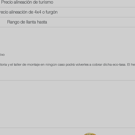
Precio alineación de turismo
recio alineación de 4x4 o furgón
Rango de llanta hasta
ivo
atoria y el taller de montaje en ningún caso podrá volverles a cobrar dicha eco-tasa. El he