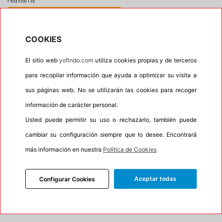
Navarra
CONTACTAR CON EL TALLER
Horario
COOKIES
Horario de apertura: 00:00
El sitio web
yofindo.com
utiliza cookies propias y de terceros
Horario de Cierre: 23:59
para recopilar información que ayuda a optimizar su visita a
sus páginas web. No se utilizarán las cookies para recoger
Aviso importante:
Le recordamos que nuestros
información de carácter personal.
talleres son centros de montaje, no de recogida. Si
Usted puede permitir su uso o rechazarlo, también puede
escoge uno de ellos como dirección entrega esta
acción lleva implícita el servicio de montaje de sus
cambiar su configuración siempre que lo desee. Encontrará
neumáticos. En caso contrario su pedido no podrá
más información en nuestra
Política de Cookies
ser entregado.
Aceptar todas
Configurar Cookies
Precios