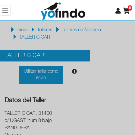
0
Inicio
Talleres
Talleres en Navarra
TALLER C CAR
TALLER C CAR
Utilizar taller como
envio
Datos del Taller
TALLER C CAR, 31400
c/ UGASTI num 8 bajo
SANGÜESA