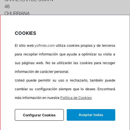
CARRETERA DE COIN Nº
48
CHURRIANA
Málaga
CONTACTAR CON EL TALLER
COOKIES
Horario
El sitio web
yofindo.com
utiliza cookies propias y de terceros
Horario de apertura: 00:00
para recopilar información que ayuda a optimizar su visita a
Horario de Cierre: 23:59
sus páginas web. No se utilizarán las cookies para recoger
información de carácter personal.
Aviso importante:
Le recordamos que nuestros
Usted puede permitir su uso o rechazarlo, también puede
talleres son centros de montaje, no de recogida. Si
cambiar su configuración siempre que lo desee. Encontrará
escoge uno de ellos como dirección entrega esta
más información en nuestra
Política de Cookies
acción lleva implícita el servicio de montaje de sus
neumáticos. En caso contrario su pedido no podrá
ser entregado.
Aceptar todas
Configurar Cookies