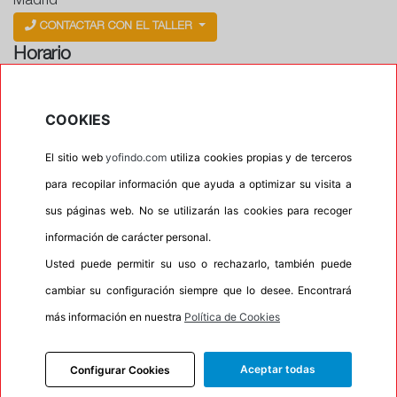
Madrid
CONTACTAR CON EL TALLER
Horario
Horario de apertura: 00:00
Horario de Cierre: 23:59
COOKIES
El sitio web
yofindo.com
utiliza cookies propias y de terceros
Aviso importante:
Le recordamos que nuestros
para recopilar información que ayuda a optimizar su visita a
talleres son centros de montaje, no de recogida. Si
sus páginas web. No se utilizarán las cookies para recoger
escoge uno de ellos como dirección entrega esta
acción lleva implícita el servicio de montaje de sus
información de carácter personal.
neumáticos. En caso contrario su pedido no podrá
Usted puede permitir su uso o rechazarlo, también puede
ser entregado.
cambiar su configuración siempre que lo desee. Encontrará
más información en nuestra
Política de Cookies
Precios
Aceptar todas
Configurar Cookies