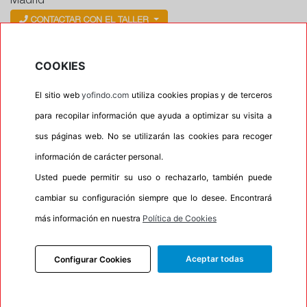
Madrid
CONTACTAR CON EL TALLER
Horario
COOKIES
Horario de apertura: 00:00
Horario de Cierre: 23:59
El sitio web
yofindo.com
utiliza cookies propias y de terceros
para recopilar información que ayuda a optimizar su visita a
Aviso importante:
Le recordamos que nuestros
sus páginas web. No se utilizarán las cookies para recoger
talleres son centros de montaje, no de recogida. Si
información de carácter personal.
escoge uno de ellos como dirección entrega esta
Usted puede permitir su uso o rechazarlo, también puede
acción lleva implícita el servicio de montaje de sus
cambiar su configuración siempre que lo desee. Encontrará
neumáticos. En caso contrario su pedido no podrá
ser entregado.
más información en nuestra
Política de Cookies
Aceptar todas
Configurar Cookies
Precios