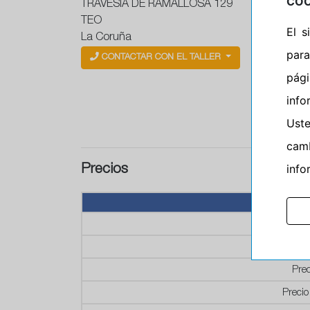
COO
TRAVESIA DE RAMALLOSA 129
TEO
El 
La Coruña
para
CONTACTAR CON EL TALLER
pág
info
Ust
camb
info
Precios
P
P
Prec
Precio