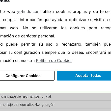
KIES
Horario de Cierre: 23:59
sitio web
yofindo.com
utiliza cookies propias y de terce
Aviso importante:
Le recor
 recopilar información que ayuda a optimizar su visita a 
montaje, no de recogida. 
inas web. No se utilizarán las cookies para recog
entrega esta acción lleva i
rmación de carácter personal.
neumáticos. En caso contr
ed puede permitir su uso o rechazarlo, también pue
iar su configuración siempre que lo desee. Encontrará 
rmación en nuestra
Política de Cookies
SERVICIOS
Aceptar todas
Configurar Cookies
recio montaje de llanta de acero
recio montaje de llanta aluminio
io montaje de neumáticos run-flat
 montaje de neumático 4x4 y furgón