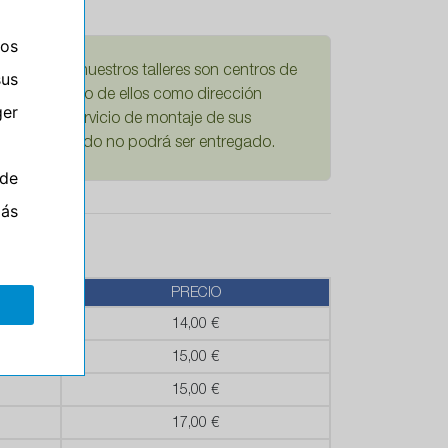
ros
damos que nuestros talleres son centros de
sus
Si escoge uno de ellos como dirección
er
mplícita el servicio de montaje de sus
ario su pedido no podrá ser entregado.
de
más
PRECIO
14,00 €
15,00 €
15,00 €
17,00 €