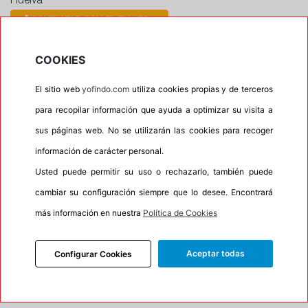
Huelva
CONTACTAR CON EL TALLER
Horario
COOKIES
Horario de apertura: 00:00
El sitio web
yofindo.com
utiliza cookies propias y de terceros
Horario de Cierre: 23:59
para recopilar información que ayuda a optimizar su visita a
sus páginas web. No se utilizarán las cookies para recoger
Aviso importante:
Le recordamos que nuestros
talleres son centros de montaje, no de recogida. Si
información de carácter personal.
escoge uno de ellos como dirección entrega esta
Usted puede permitir su uso o rechazarlo, también puede
acción lleva implícita el servicio de montaje de sus
cambiar su configuración siempre que lo desee. Encontrará
neumáticos. En caso contrario su pedido no podrá
más información en nuestra
Política de Cookies
ser entregado.
Aceptar todas
Configurar Cookies
Precios