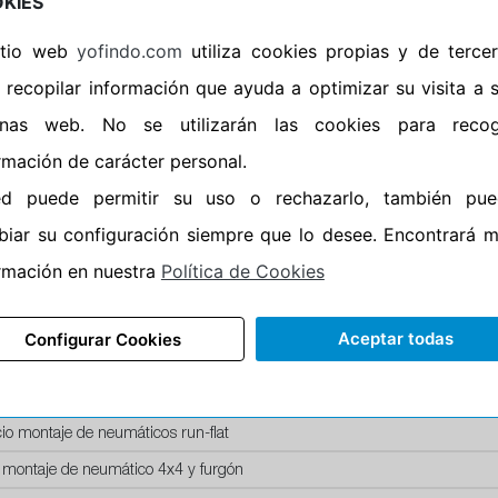
KIES
Horario de Cierre: 20:00
sitio web
yofindo.com
utiliza cookies propias y de terce
Aviso importante:
Le recor
 recopilar información que ayuda a optimizar su visita a 
montaje, no de recogida. 
inas web. No se utilizarán las cookies para recog
entrega esta acción lleva i
rmación de carácter personal.
neumáticos. En caso contr
ed puede permitir su uso o rechazarlo, también pue
iar su configuración siempre que lo desee. Encontrará 
rmación en nuestra
Política de Cookies
SERVICIOS
Aceptar todas
Configurar Cookies
recio montaje de llanta de acero
recio montaje de llanta aluminio
io montaje de neumáticos run-flat
 montaje de neumático 4x4 y furgón