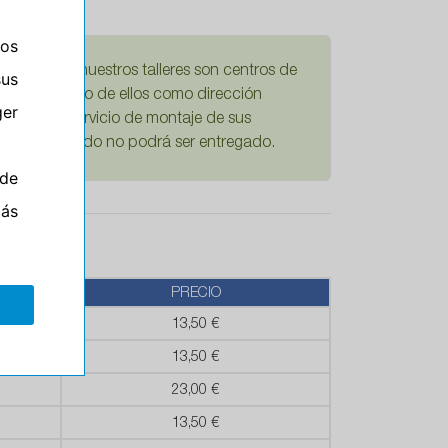
ros
damos que nuestros talleres son centros de
sus
Si escoge uno de ellos como dirección
er
mplícita el servicio de montaje de sus
ario su pedido no podrá ser entregado.
de
más
PRECIO
13,50 €
13,50 €
23,00 €
13,50 €