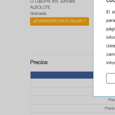
COO
C/ Loja (Pol. Ind. Juncaril)
ALBOLOTE
El 
Granada
para
CONTACTAR CON EL TALLER
pág
info
Ust
camb
info
Precios
P
P
Prec
Precio