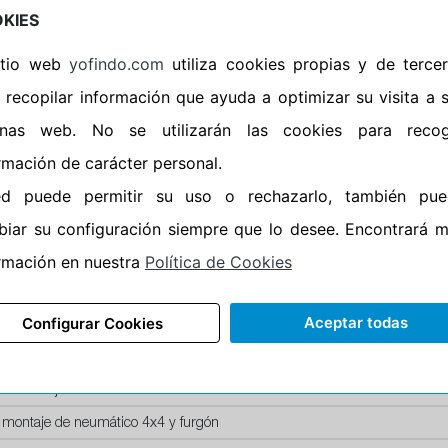
Horario de Cierre: 23:59
KIES
sitio web
yofindo.com
utiliza cookies propias y de terce
Aviso importante:
Le recor
 recopilar información que ayuda a optimizar su visita a 
montaje, no de recogida. 
entrega esta acción lleva i
inas web. No se utilizarán las cookies para recog
neumáticos. En caso contr
rmación de carácter personal.
ed puede permitir su uso o rechazarlo, también pue
iar su configuración siempre que lo desee. Encontrará 
rmación en nuestra
Política de Cookies
SERVICIOS
Aceptar todas
Configurar Cookies
recio montaje de llanta de acero
recio montaje de llanta aluminio
io montaje de neumáticos run-flat
 montaje de neumático 4x4 y furgón