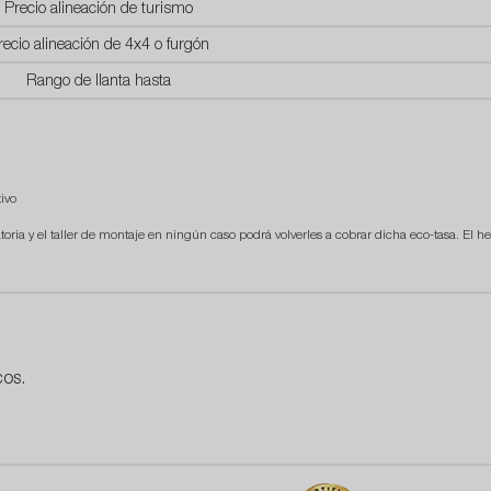
Precio alineación de turismo
recio alineación de 4x4 o furgón
Rango de llanta hasta
ivo
atoria y el taller de montaje en ningún caso podrá volverles a cobrar dicha eco-tasa. El he
os.