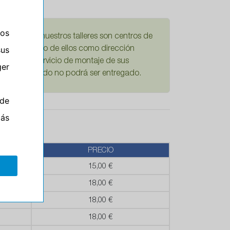
ros
damos que nuestros talleres son centros de
sus
Si escoge uno de ellos como dirección
mplícita el servicio de montaje de sus
er
ario su pedido no podrá ser entregado.
de
más
PRECIO
15,00 €
18,00 €
18,00 €
18,00 €