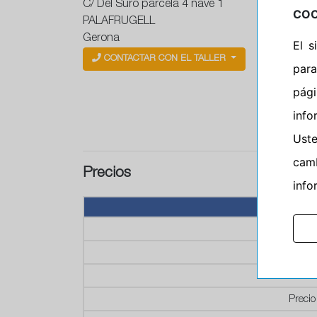
C/ Del Suro parcela 4 nave 1
COO
PALAFRUGELL
Gerona
El 
CONTACTAR CON EL TALLER
para
pág
info
Ust
camb
Precios
info
P
P
Prec
Precio