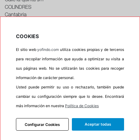
Calle la quinta s/n
COLINDRES
Cantabria
CONTACTAR CON EL TALLER
Horario
COOKIES
Horario de apertura: 00:00
El sitio web
yofindo.com
utiliza cookies propias y de terceros
Horario de Cierre: 23:59
para recopilar información que ayuda a optimizar su visita a
sus páginas web. No se utilizarán las cookies para recoger
Aviso importante:
Le recordamos que nuestros
información de carácter personal.
talleres son centros de montaje, no de recogida. Si
Usted puede permitir su uso o rechazarlo, también puede
escoge uno de ellos como dirección entrega esta
cambiar su configuración siempre que lo desee. Encontrará
acción lleva implícita el servicio de montaje de sus
neumáticos. En caso contrario su pedido no podrá
más información en nuestra
Política de Cookies
ser entregado.
Aceptar todas
Configurar Cookies