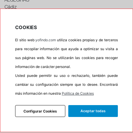
ALGECIRAS
Cádiz
CONTACTAR CON EL TALLER
Horario
COOKIES
Horario de apertura: 00:00
El sitio web
yofindo.com
utiliza cookies propias y de terceros
Horario de Cierre: 23:59
para recopilar información que ayuda a optimizar su visita a
sus páginas web. No se utilizarán las cookies para recoger
Aviso importante:
Le recordamos que nuestros
información de carácter personal.
talleres son centros de montaje, no de recogida. Si
Usted puede permitir su uso o rechazarlo, también puede
escoge uno de ellos como dirección entrega esta
cambiar su configuración siempre que lo desee. Encontrará
acción lleva implícita el servicio de montaje de sus
más información en nuestra
Política de Cookies
neumáticos. En caso contrario su pedido no podrá
ser entregado.
Aceptar todas
Configurar Cookies
Precios