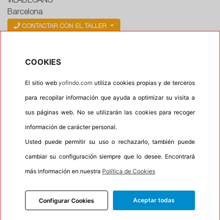
VILADECANS
Barcelona
CONTACTAR CON EL TALLER
Horario
COOKIES
Horario de apertura: 00:00
Horario de Cierre: 23:59
El sitio web
yofindo.com
utiliza cookies propias y de terceros
para recopilar información que ayuda a optimizar su visita a
Aviso importante:
Le recordamos que nuestros
sus páginas web. No se utilizarán las cookies para recoger
talleres son centros de montaje, no de recogida. Si
información de carácter personal.
escoge uno de ellos como dirección entrega esta
Usted puede permitir su uso o rechazarlo, también puede
acción lleva implícita el servicio de montaje de sus
neumáticos. En caso contrario su pedido no podrá
cambiar su configuración siempre que lo desee. Encontrará
ser entregado.
más información en nuestra
Política de Cookies
Aceptar todas
Configurar Cookies
Precios