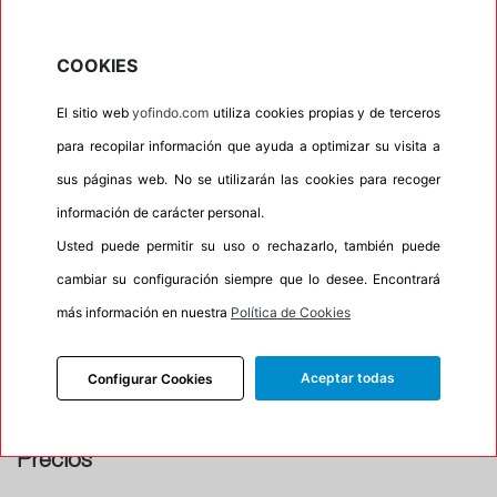
Barcelona
CONTACTAR CON EL TALLER
COOKIES
Horario
El sitio web
yofindo.com
utiliza cookies propias y de terceros
Horario de apertura: 00:00
Horario de Cierre: 23:59
para recopilar información que ayuda a optimizar su visita a
sus páginas web. No se utilizarán las cookies para recoger
información de carácter personal.
Aviso importante:
Le recordamos que nuestros
talleres son centros de montaje, no de recogida. Si
Usted puede permitir su uso o rechazarlo, también puede
escoge uno de ellos como dirección entrega esta
cambiar su configuración siempre que lo desee. Encontrará
acción lleva implícita el servicio de montaje de sus
más información en nuestra
Política de Cookies
neumáticos. En caso contrario su pedido no podrá
ser entregado.
Aceptar todas
Configurar Cookies
Precios