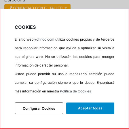
Barcelona
CONTACTAR CON EL TALLER
Horario
COOKIES
Horario de apertura: 00:00
Horario de Cierre: 23:59
El sitio web
yofindo.com
utiliza cookies propias y de terceros
para recopilar información que ayuda a optimizar su visita a
Aviso importante:
Le recordamos que nuestros
sus páginas web. No se utilizarán las cookies para recoger
talleres son centros de montaje, no de recogida. Si
información de carácter personal.
escoge uno de ellos como dirección entrega esta
Usted puede permitir su uso o rechazarlo, también puede
acción lleva implícita el servicio de montaje de sus
cambiar su configuración siempre que lo desee. Encontrará
neumáticos. En caso contrario su pedido no podrá
ser entregado.
más información en nuestra
Política de Cookies
Aceptar todas
Configurar Cookies
Precios