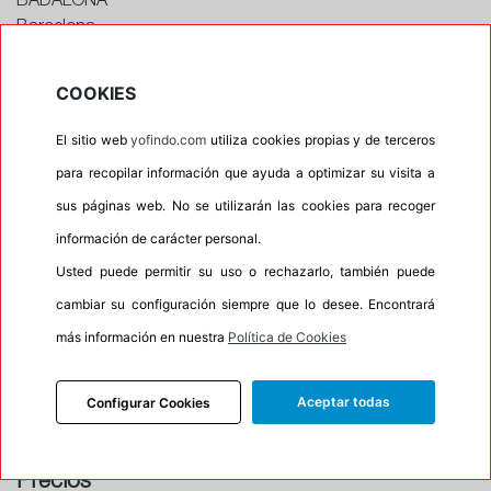
BADALONA
Barcelona
CONTACTAR CON EL TALLER
COOKIES
Horario
El sitio web
yofindo.com
utiliza cookies propias y de terceros
Horario de apertura: 00:00
Horario de Cierre: 23:59
para recopilar información que ayuda a optimizar su visita a
sus páginas web. No se utilizarán las cookies para recoger
información de carácter personal.
Aviso importante:
Le recordamos que nuestros
talleres son centros de montaje, no de recogida. Si
Usted puede permitir su uso o rechazarlo, también puede
escoge uno de ellos como dirección entrega esta
cambiar su configuración siempre que lo desee. Encontrará
acción lleva implícita el servicio de montaje de sus
más información en nuestra
Política de Cookies
neumáticos. En caso contrario su pedido no podrá
ser entregado.
Aceptar todas
Configurar Cookies
Precios