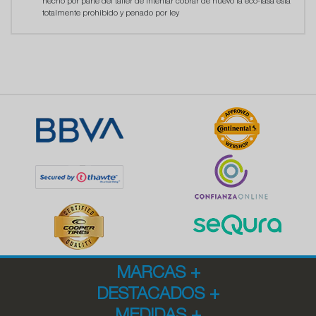
hecho por parte del taller de intentar cobrar de nuevo la eco-tasa está
totalmente prohibido y penado por ley
MARCAS
+
DESTACADOS
+