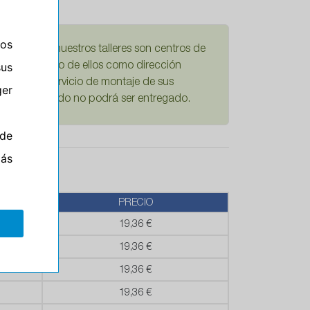
ros
damos que nuestros talleres son centros de
sus
Si escoge uno de ellos como dirección
mplícita el servicio de montaje de sus
er
ario su pedido no podrá ser entregado.
de
más
PRECIO
19,36 €
19,36 €
19,36 €
19,36 €