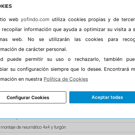
Horario de Cierre: 23:59
KIES
sitio web
yofindo.com
utiliza cookies propias y de terce
Aviso importante:
Le recor
 recopilar información que ayuda a optimizar su visita a 
montaje, no de recogida. 
entrega esta acción lleva i
inas web. No se utilizarán las cookies para recog
neumáticos. En caso contr
rmación de carácter personal.
ed puede permitir su uso o rechazarlo, también pue
iar su configuración siempre que lo desee. Encontrará 
rmación en nuestra
Política de Cookies
SERVICIOS
Aceptar todas
Configurar Cookies
recio montaje de llanta de acero
recio montaje de llanta aluminio
io montaje de neumáticos run-flat
 montaje de neumático 4x4 y furgón