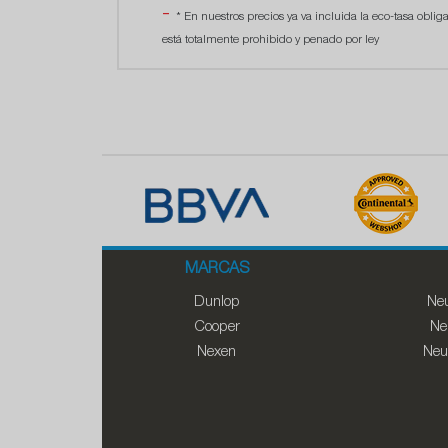
* En nuestros precios ya va incluida la eco-tasa oblig
está totalmente prohibido y penado por ley
MARCAS
Dunlop
Neu
Cooper
Ne
Nexen
Neu