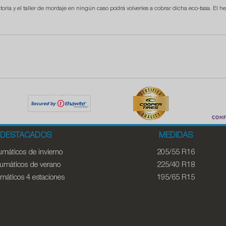
atoria y el taller de montaje en ningún caso podrá volverles a cobrar dicha eco-tasa. El he
DESTACADOS
MEDIDAS
máticos de invierno
205/55 R16
umáticos de verano
225/40 R18
máticos 4 estaciones
195/65 R15