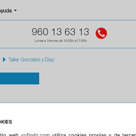
Ayuda
960 13 63 13
Lunes a Viernes de 10:00h a17:00h
Taller González y Díaz
Horario
KIES
Horario de apertura: 08:00
sitio web
yofindo.com
utiliza cookies propias y de terce