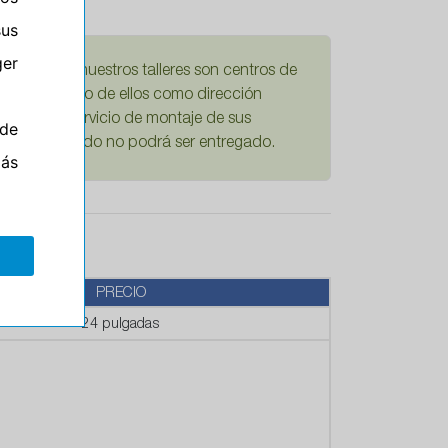
sus
er
damos que nuestros talleres son centros de
Si escoge uno de ellos como dirección
mplícita el servicio de montaje de sus
de
ario su pedido no podrá ser entregado.
más
PRECIO
24 pulgadas