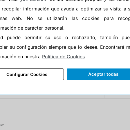
Horario de Cierre: 20:00
 recopilar información que ayuda a optimizar su visita a 
inas web. No se utilizarán las cookies para recog
Aviso importante:
Le recor
rmación de carácter personal.
montaje, no de recogida. 
entrega esta acción lleva i
ed puede permitir su uso o rechazarlo, también pue
neumáticos. En caso contr
iar su configuración siempre que lo desee. Encontrará 
rmación en nuestra
Política de Cookies
Aceptar todas
Configurar Cookies
RVICIOS
 llanta hasta
ivo