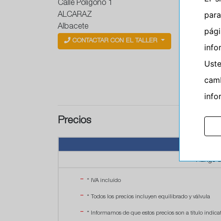
Calle Polígono 1
para
ALCARAZ
Albacete
pág
CONTACTAR CON EL TALLER
info
Ust
camb
info
Precios
SE
Rango de
* IVA incluído
* Todos los precios incluyen equilibrado y válvula
* Informamos de que estos precios son a título indicat