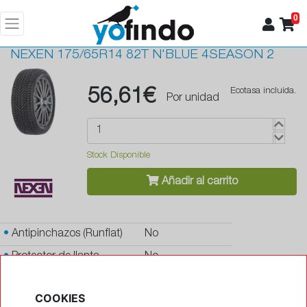
0
NEXEN
175/65R14 82T N'BLUE 4SEASON 2
56,61€
Ecotasa incluida.
Por unidad
Stock Disponible
Añadir al carrito
•
Antipinchazos (Runflat)
No
•
Protector de llanta
No
•
Autosellante de pinchazos
No
COOKIES
•
Letras blancas
No