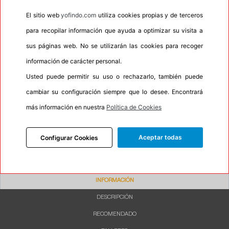
•
Espuma antiruido
No
El sitio web
yofindo.com
utiliza cookies propias y de terceros
•
M+S
Si
para recopilar información que ayuda a optimizar su visita a
sus páginas web. No se utilizarán las cookies para recoger
•
Banda blanca
No
información de carácter personal.
•
Si
Usted puede permitir su uso o rechazarlo, también puede
•
Calidad
BUDGET
cambiar su configuración siempre que lo desee. Encontrará
•
P.O.R.
No
más información en nuestra
Política de Cookies
•
Oportunidad
No
•
Etiqueta energética
Información Eprel
Aceptar todas
Configurar Cookies
INFORMACIÓN
DESCRIPCIÓN
RECOMENDADO