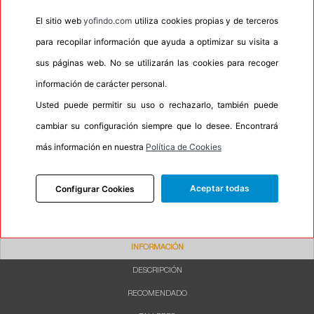
•
Espuma antiruido
No
El sitio web
yofindo.com
utiliza cookies propias y de terceros
•
M+S
Si
para recopilar información que ayuda a optimizar su visita a
sus páginas web. No se utilizarán las cookies para recoger
•
Banda blanca
No
información de carácter personal.
•
No
Usted puede permitir su uso o rechazarlo, también puede
•
Calidad
BUDGET
cambiar su configuración siempre que lo desee. Encontrará
•
P.O.R.
No
más información en nuestra
Política de Cookies
•
Oportunidad
No
•
Etiqueta energética
Información Eprel
Aceptar todas
Configurar Cookies
INFORMACIÓN
DESCRIPCIÓN
RECOMENDADO