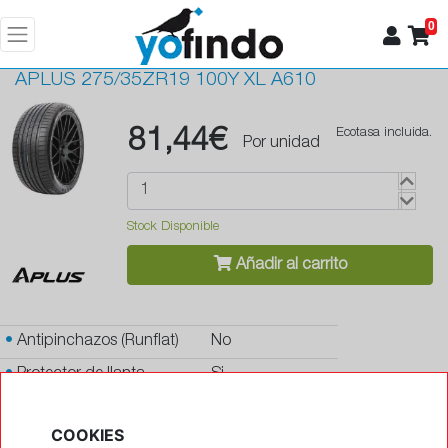
0
APLUS
275/35ZR19 100Y XL A610
81,44€
Ecotasa incluida.
Por unidad
Stock Disponible
Añadir al carrito
•
Antipinchazos (Runflat)
No
•
Protector de llanta
Si
•
Autosellante de pinchazos
No
COOKIES
•
Letras blancas
No