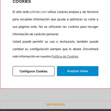
COOKIES
•
Espuma antiruido
No
El sitio web
yofindo.com
utiliza cookies propias y de terceros
•
M+S
Si
para recopilar información que ayuda a optimizar su visita a
•
Banda blanca
No
sus páginas web. No se utilizarán las cookies para recoger
•
No
información de carácter personal.
•
Calidad
BUDGET
Usted puede permitir su uso o rechazarlo, también puede
•
P.O.R.
No
cambiar su configuración siempre que lo desee. Encontrará
•
Oportunidad
No
más información en nuestra
Política de Cookies
90%
10%
Aceptar todas
Configurar Cookies
Carretera
Campo
•
Etiqueta energética
Información Eprel
INFORMACIÓN