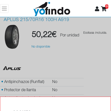
0
APLUS
215/70R16 100H A919
50,22€
Ecotasa incluida.
Por unidad
No disponible
•
Antipinchazos (Runflat)
No
•
Protector de llanta
No
•
Autosellante de pinchazos
No
•
Letras blancas
No