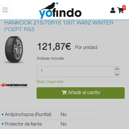
0
HANKOOK
215/70R16 100T W462 WINTER
I*CEPT RS3
121,87€
Por unidad
Ecotasa incluida.
Stock Disponible
Añadir al carrito
•
Antipinchazos (Runflat)
No
•
Protector de llanta
No