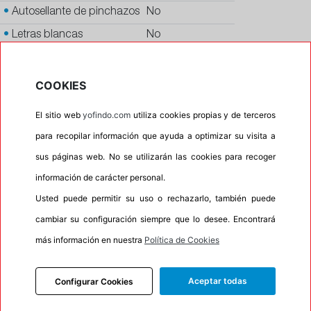
•
Autosellante de pinchazos
No
•
Letras blancas
No
•
Espuma antiruido
No
•
M+S
Si
COOKIES
•
Banda blanca
No
El sitio web
yofindo.com
utiliza cookies propias y de terceros
•
Si
para recopilar información que ayuda a optimizar su visita a
•
Calidad
QUALITY
sus páginas web. No se utilizarán las cookies para recoger
•
P.O.R.
No
información de carácter personal.
•
Oportunidad
No
Usted puede permitir su uso o rechazarlo, también puede
•
Etiqueta energética
Información Eprel
cambiar su configuración siempre que lo desee. Encontrará
más información en nuestra
Política de Cookies
Aceptar todas
Configurar Cookies
INFORMACIÓN
DESCRIPCIÓN