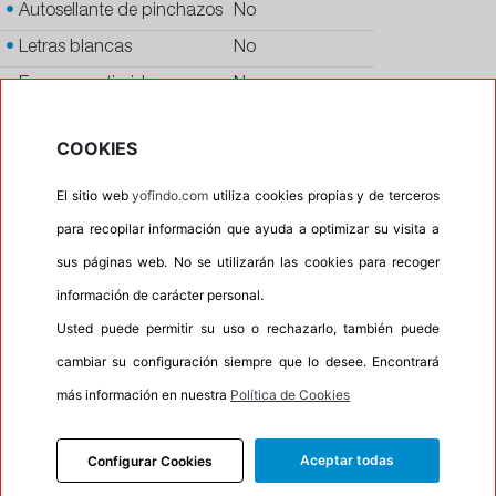
•
Autosellante de pinchazos
No
•
Letras blancas
No
•
Espuma antiruido
No
•
M+S
No
COOKIES
•
Banda blanca
No
•
No
El sitio web
yofindo.com
utiliza cookies propias y de terceros
para recopilar información que ayuda a optimizar su visita a
•
Calidad
PREMIUM
sus páginas web. No se utilizarán las cookies para recoger
•
P.O.R.
No
información de carácter personal.
•
Oportunidad
No
Usted puede permitir su uso o rechazarlo, también puede
•
Etiqueta energética
Información Eprel
cambiar su configuración siempre que lo desee. Encontrará
más información en nuestra
Política de Cookies
INFORMACIÓN
Aceptar todas
Configurar Cookies
DESCRIPCIÓN