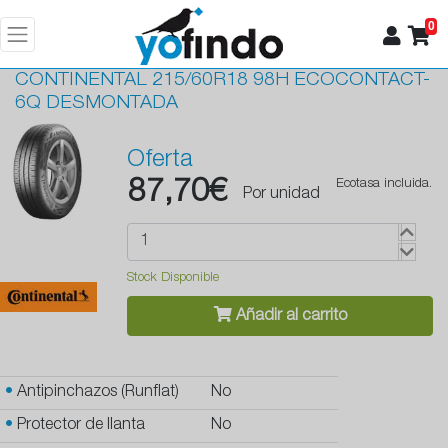
0
CONTINENTAL
215/60R18 98H ECOCONTACT-
6Q DESMONTADA
Oferta
87,70€
Ecotasa incluida.
Por unidad
Stock Disponible
Añadir al carrito
•
Antipinchazos (Runflat)
No
•
Protector de llanta
No