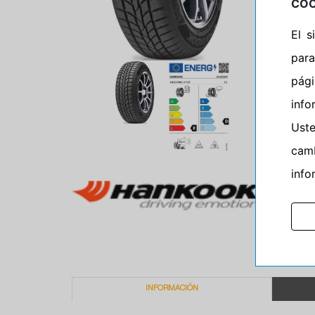
COO
El 
para
pág
info
Ust
camb
info
INFORMACIÓN