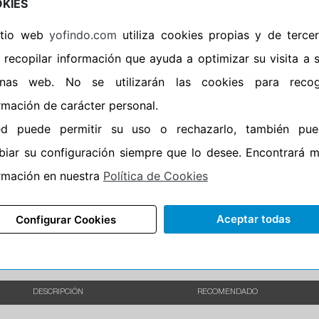
KIES
•
Banda blanca
No
sitio web
yofindo.com
utiliza cookies propias y de terce
•
Si
 recopilar información que ayuda a optimizar su visita a 
•
Calidad
QUALITY
inas web. No se utilizarán las cookies para recog
•
P.O.R.
No
rmación de carácter personal.
•
Oportunidad
No
ed puede permitir su uso o rechazarlo, también pue
•
Etiqueta energética
Información Epr
iar su configuración siempre que lo desee. Encontrará 
rmación en nuestra
Política de Cookies
Aceptar todas
Configurar Cookies
DESCRIPCIÓN
RECOMENDADO