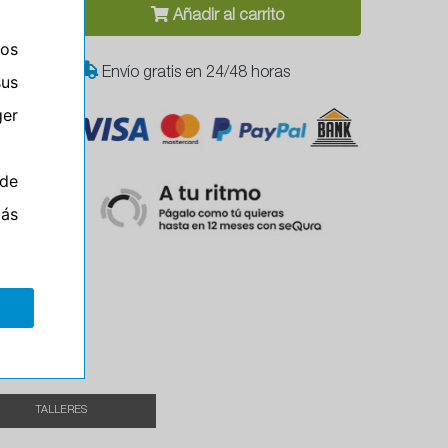
Añadir al carrito
ros
Envío gratis en 24/48 horas
sus
er
de
el
más
TALLERES