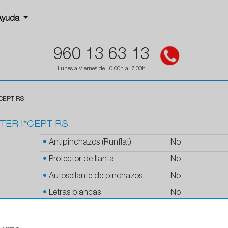
Ayuda
960 13 63 13
Lunes a Viernes de 10:00h a17:00h
*CEPT RS
TER I*CEPT RS
•
Antipinchazos (Runflat)
No
•
Protector de llanta
No
•
Autosellante de pinchazos
No
•
Letras blancas
No
•
Espuma antiruido
No
•
M+S
Si