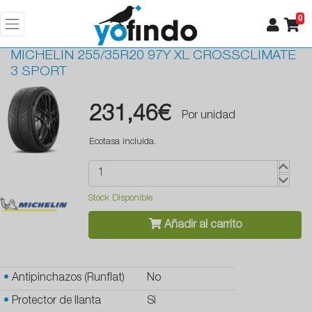
0
MICHELIN
255/35R20 97Y XL CROSSCLIMATE
3 SPORT
231,46€
Por unidad
Ecotasa incluida.
Stock Disponible
Añadir al carrito
•
Antipinchazos (Runflat)
No
•
Protector de llanta
Si