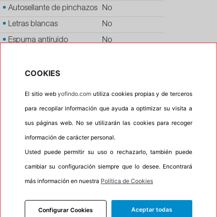
•
Autosellante de pinchazos
No
•
Letras blancas
No
•
Espuma antiruido
No
•
M+S
Si
COOKIES
•
Banda blanca
No
•
Si
El sitio web
yofindo.com
utiliza cookies propias y de terceros
•
Calidad
PREMIUM
para recopilar información que ayuda a optimizar su visita a
•
P.O.R.
No
sus páginas web. No se utilizarán las cookies para recoger
•
Oportunidad
No
información de carácter personal.
Usted puede permitir su uso o rechazarlo, también puede
•
Etiqueta energética
Información Eprel
cambiar su configuración siempre que lo desee. Encontrará
más información en nuestra
Política de Cookies
INFORMACIÓN
Aceptar todas
Configurar Cookies
DESCRIPCIÓN