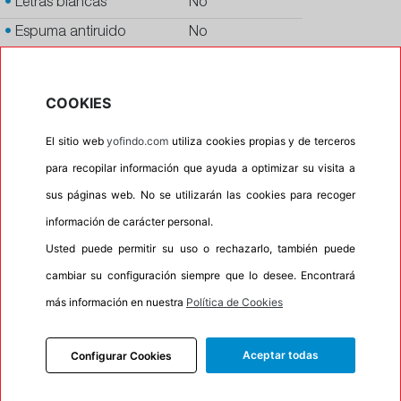
•
Letras blancas
No
•
Espuma antiruido
No
•
M+S
No
•
Banda blanca
No
COOKIES
•
No
El sitio web
yofindo.com
utiliza cookies propias y de terceros
•
Calidad
PREMIUM
para recopilar información que ayuda a optimizar su visita a
•
P.O.R.
No
sus páginas web. No se utilizarán las cookies para recoger
•
Oportunidad
No
información de carácter personal.
•
Etiqueta energética
Información Eprel
Usted puede permitir su uso o rechazarlo, también puede
cambiar su configuración siempre que lo desee. Encontrará
más información en nuestra
Política de Cookies
INFORMACIÓN
Aceptar todas
Configurar Cookies
DESCRIPCIÓN
RECOMENDADO