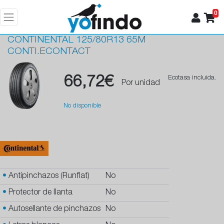
0
CONTINENTAL
125/80R13 65M
CONTI.ECONTACT
66,72€
Ecotasa incluida.
Por unidad
No disponible
•
Antipinchazos (Runflat)
No
•
Protector de llanta
No
•
Autosellante de pinchazos
No