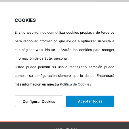
•
Espuma antiruido
No
•
M+S
No
COOKIES
•
Banda blanca
No
El sitio web
yofindo.com
utiliza cookies propias y de terceros
•
No
para recopilar información que ayuda a optimizar su visita a
•
Calidad
BUDGET
sus páginas web. No se utilizarán las cookies para recoger
•
P.O.R.
No
información de carácter personal.
•
Oportunidad
No
Usted puede permitir su uso o rechazarlo, también puede
•
Etiqueta energética
Información Eprel
cambiar su configuración siempre que lo desee. Encontrará
más información en nuestra
Política de Cookies
Aceptar todas
INFORMACIÓN
Configurar Cookies
DESCRIPCIÓN
CARACTERÍSTICAS