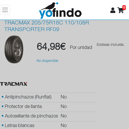
0
TRACMAX
205/75R16C 110/108R
TRANSPORTER RF09
64,98€
Ecotasa incluida.
Por unidad
No disponible
•
Antipinchazos (Runflat)
No
•
Protector de llanta
No
•
Autosellante de pinchazos
No
•
Letras blancas
No