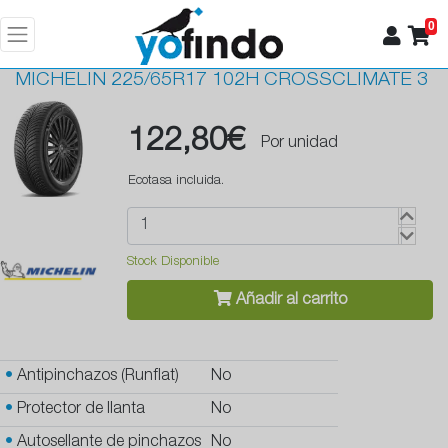
0
MICHELIN
225/65R17 102H CROSSCLIMATE 3
122,80€
Por unidad
Ecotasa incluida.
Stock Disponible
Añadir al carrito
•
Antipinchazos (Runflat)
No
•
Protector de llanta
No
•
Autosellante de pinchazos
No