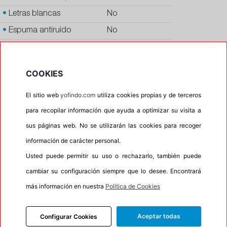
•
Letras blancas
No
•
Espuma antiruido
No
•
M+S
Si
•
Banda blanca
No
COOKIES
•
Si
El sitio web
yofindo.com
utiliza cookies propias y de terceros
•
Calidad
PREMIUM
para recopilar información que ayuda a optimizar su visita a
•
P.O.R.
No
sus páginas web. No se utilizarán las cookies para recoger
•
Oportunidad
No
información de carácter personal.
•
Etiqueta energética
Información Eprel
Usted puede permitir su uso o rechazarlo, también puede
cambiar su configuración siempre que lo desee. Encontrará
más información en nuestra
Política de Cookies
INFORMACIÓN
DESCRIPCIÓN
Aceptar todas
Configurar Cookies