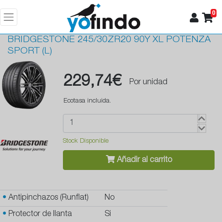
0
BRIDGESTONE
245/30ZR20 90Y XL POTENZA
SPORT (L)
229,74€
Por unidad
Ecotasa incluida.
Stock Disponible
Añadir al carrito
•
Antipinchazos (Runflat)
No
•
Protector de llanta
Si