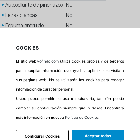
•
Autosellante de pinchazos
No
•
Letras blancas
No
•
Espuma antiruido
No
•
M+S
No
•
Banda blanca
No
COOKIES
•
No
El sitio web
yofindo.com
utiliza cookies propias y de terceros
•
Calidad
PREMIUM
para recopilar información que ayuda a optimizar su visita a
•
P.O.R.
No
sus páginas web. No se utilizarán las cookies para recoger
•
Oportunidad
No
información de carácter personal.
•
Homologación
LAMBORGHINI
Usted puede permitir su uso o rechazarlo, también puede
cambiar su configuración siempre que lo desee. Encontrará
•
Etiqueta energética
Información Eprel
más información en nuestra
Política de Cookies
Aceptar todas
Configurar Cookies
INFORMACIÓN