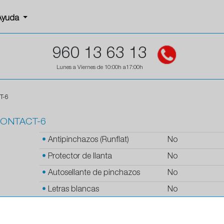
Ayuda
960 13 63 13
Lunes a Viernes de 10:00h a17:00h
T-6
CONTACT-6
•
Antipinchazos (Runflat)
No
•
Protector de llanta
No
•
Autosellante de pinchazos
No
•
Letras blancas
No
•
Espuma antiruido
No
•
M+S
No