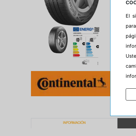
COO
El 
para
pág
info
Ust
camb
info
INFORMACIÓN