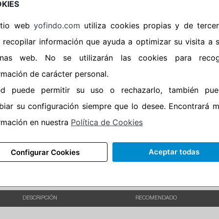
KIES
•
Banda blanca
No
sitio web
yofindo.com
utiliza cookies propias y de terce
•
No
 recopilar información que ayuda a optimizar su visita a 
•
Calidad
PREMIUM
inas web. No se utilizarán las cookies para recog
•
P.O.R.
No
rmación de carácter personal.
•
Oportunidad
No
ed puede permitir su uso o rechazarlo, también pue
•
Etiqueta energética
Información Epr
iar su configuración siempre que lo desee. Encontrará 
rmación en nuestra
Política de Cookies
Aceptar todas
Configurar Cookies
DESCRIPCIÓN
RECOMENDADO