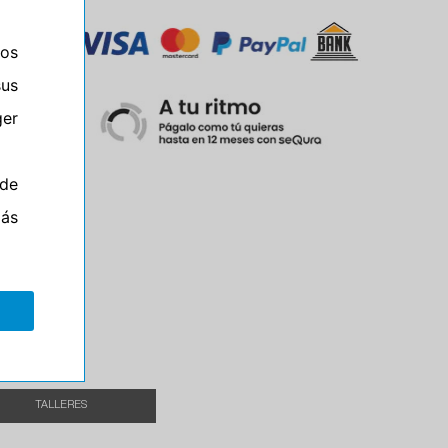
ros
sus
er
de
el
más
TALLERES