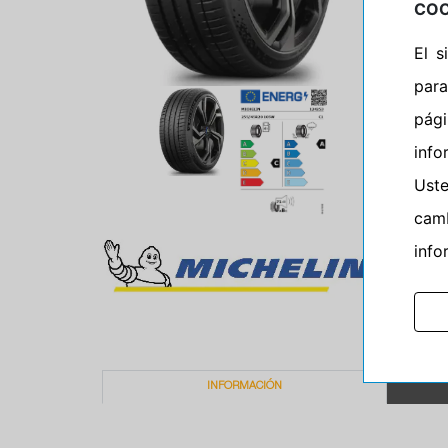
COO
El 
para
pág
info
Ust
camb
info
INFORMACIÓN