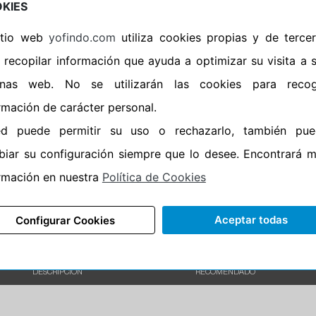
KIES
•
Banda blanca
No
sitio web
yofindo.com
utiliza cookies propias y de terce
•
No
 recopilar información que ayuda a optimizar su visita a 
•
Calidad
PREMIUM
inas web. No se utilizarán las cookies para recog
•
P.O.R.
No
rmación de carácter personal.
•
Oportunidad
No
ed puede permitir su uso o rechazarlo, también pue
•
Etiqueta energética
Información Epr
iar su configuración siempre que lo desee. Encontrará 
rmación en nuestra
Política de Cookies
Aceptar todas
Configurar Cookies
DESCRIPCIÓN
RECOMENDADO