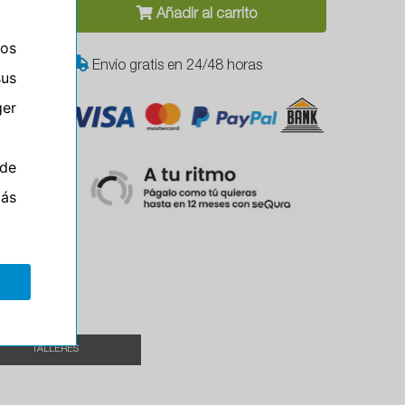
Añadir al carrito
ros
Envío gratis en 24/48 horas
sus
er
de
el
más
TALLERES