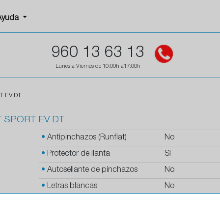
Ayuda
960 13 63 13
Lunes a Viernes de 10:00h a17:00h
T EV DT
T SPORT EV DT
•
Antipinchazos (Runflat)
No
•
Protector de llanta
Si
•
Autosellante de pinchazos
No
•
Letras blancas
No
•
Espuma antiruido
No
•
M+S
No