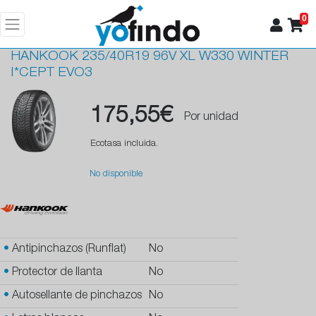
0
HANKOOK
235/40R19 96V XL W330 WINTER
I*CEPT EVO3
175,55€
Por unidad
Ecotasa incluida.
No disponible
•
Antipinchazos (Runflat)
No
•
Protector de llanta
No
•
Autosellante de pinchazos
No