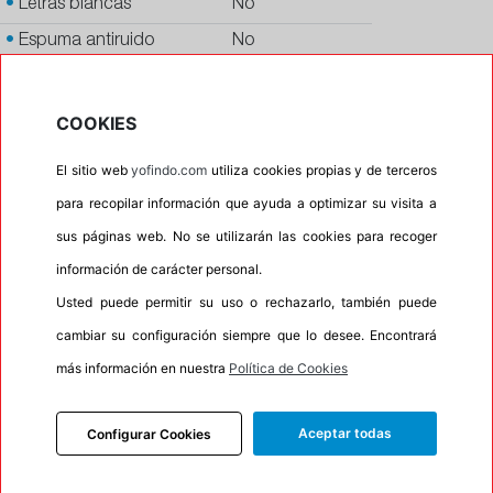
•
Letras blancas
No
•
Espuma antiruido
No
•
M+S
Si
•
Banda blanca
No
COOKIES
•
Si
El sitio web
yofindo.com
utiliza cookies propias y de terceros
•
Calidad
QUALITY
para recopilar información que ayuda a optimizar su visita a
•
P.O.R.
No
sus páginas web. No se utilizarán las cookies para recoger
•
Oportunidad
No
información de carácter personal.
•
Etiqueta energética
Información Eprel
Usted puede permitir su uso o rechazarlo, también puede
cambiar su configuración siempre que lo desee. Encontrará
más información en nuestra
Política de Cookies
INFORMACIÓN
Aceptar todas
Configurar Cookies
DESCRIPCIÓN
RECOMENDADO