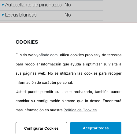
•
Autosellante de pinchazos
No
•
Letras blancas
No
•
Espuma antiruido
No
•
M+S
Si
COOKIES
•
Banda blanca
No
El sitio web
yofindo.com
utiliza cookies propias y de terceros
•
Si
para recopilar información que ayuda a optimizar su visita a
•
Calidad
PREMIUM
sus páginas web. No se utilizarán las cookies para recoger
•
P.O.R.
No
información de carácter personal.
•
Oportunidad
No
Usted puede permitir su uso o rechazarlo, también puede
•
Etiqueta energética
Información Eprel
cambiar su configuración siempre que lo desee. Encontrará
más información en nuestra
Política de Cookies
INFORMACIÓN
Aceptar todas
Configurar Cookies
DESCRIPCIÓN