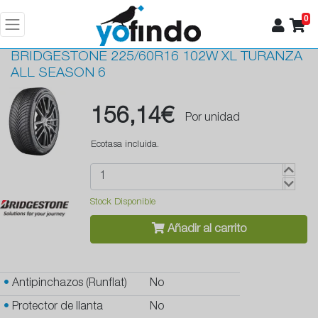
0
BRIDGESTONE
225/60R16 102W XL TURANZA
ALL SEASON 6
156,14€
Por unidad
Ecotasa incluida.
Stock Disponible
Añadir al carrito
•
Antipinchazos (Runflat)
No
•
Protector de llanta
No