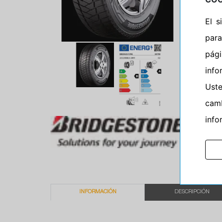
El 
para
pág
info
Ust
camb
info
INFORMACIÓN
DESCRIPCIÓN