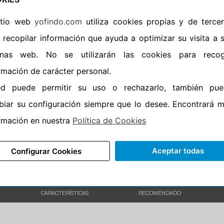
•
Banda blanca
No
sitio web
yofindo.com
utiliza cookies propias y de terce
•
Si
 recopilar información que ayuda a optimizar su visita a 
•
Calidad
PREMIUM
inas web. No se utilizarán las cookies para recog
•
P.O.R.
No
rmación de carácter personal.
•
Oportunidad
No
ed puede permitir su uso o rechazarlo, también pue
•
Etiqueta energética
Información Epr
iar su configuración siempre que lo desee. Encontrará 
rmación en nuestra
Política de Cookies
Aceptar todas
Configurar Cookies
CARACTERÍSTICAS
RECOMENDADO