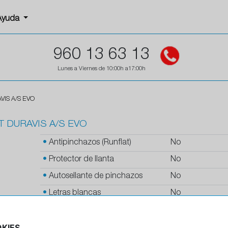
Ayuda
960 13 63 13
Lunes a Viernes de 10:00h a17:00h
VIS A/S EVO
T DURAVIS A/S EVO
•
Antipinchazos (Runflat)
No
•
Protector de llanta
No
•
Autosellante de pinchazos
No
•
Letras blancas
No
•
Espuma antiruido
No
KIES
•
M+S
Si