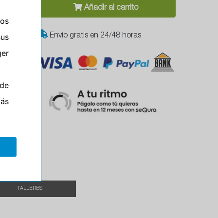
Añadir al carrito
ros
Envío gratis en 24/48 horas
sus
er
de
el
más
TALLERES