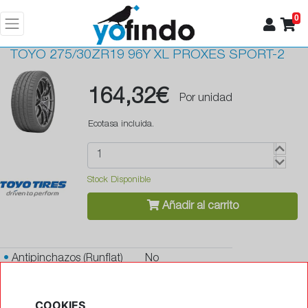
0
TOYO
275/30ZR19 96Y XL PROXES SPORT-2
164,32€
Por unidad
Ecotasa incluida.
Stock Disponible
Añadir al carrito
•
Antipinchazos (Runflat)
No
•
Protector de llanta
Si
COOKIES
•
Autosellante de pinchazos
No