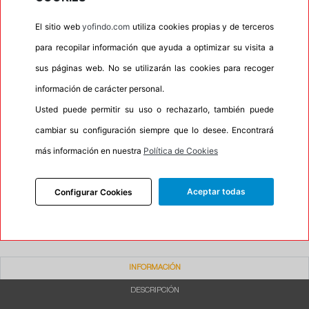
•
Letras blancas
No
El sitio web
yofindo.com
utiliza cookies propias y de terceros
•
Espuma antiruido
No
para recopilar información que ayuda a optimizar su visita a
•
M+S
No
sus páginas web. No se utilizarán las cookies para recoger
•
Banda blanca
No
información de carácter personal.
Usted puede permitir su uso o rechazarlo, también puede
•
No
cambiar su configuración siempre que lo desee. Encontrará
•
Calidad
QUALITY
más información en nuestra
Política de Cookies
•
P.O.R.
No
•
Oportunidad
No
Aceptar todas
Configurar Cookies
•
Etiqueta energética
Información Eprel
INFORMACIÓN
DESCRIPCIÓN