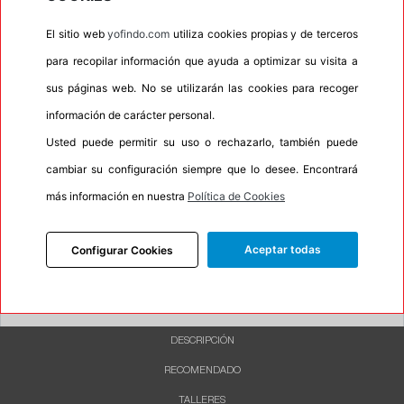
•
Espuma antiruido
No
El sitio web
yofindo.com
utiliza cookies propias y de terceros
•
M+S
No
para recopilar información que ayuda a optimizar su visita a
•
Banda blanca
No
sus páginas web. No se utilizarán las cookies para recoger
•
No
información de carácter personal.
•
Calidad
QUALITY
Usted puede permitir su uso o rechazarlo, también puede
•
P.O.R.
No
cambiar su configuración siempre que lo desee. Encontrará
•
Oportunidad
No
más información en nuestra
Política de Cookies
•
Etiqueta energética
Información Eprel
Aceptar todas
Configurar Cookies
INFORMACIÓN
DESCRIPCIÓN
RECOMENDADO
TALLERES