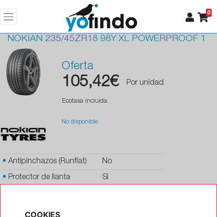
0
NOKIAN
235/45ZR18 98Y XL POWERPROOF 1
Oferta
105,42€
Por unidad
Ecotasa incluida.
No disponible
•
Antipinchazos (Runflat)
No
•
Protector de llanta
Si
•
Autosellante de pinchazos
No
•
Letras blancas
No
COOKIES