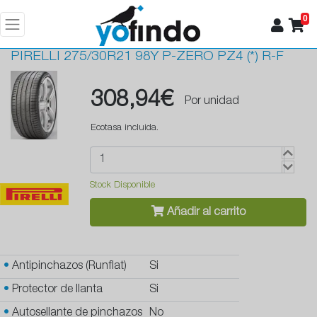
0
PIRELLI
275/30R21 98Y P-ZERO PZ4 (*) R-F
308,94€
Por unidad
Ecotasa incluida.
Stock Disponible
Añadir al carrito
•
Antipinchazos (Runflat)
Si
•
Protector de llanta
Si
•
Autosellante de pinchazos
No