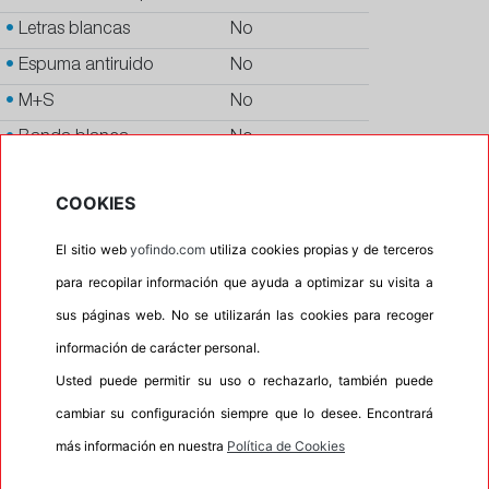
•
Letras blancas
No
•
Espuma antiruido
No
•
M+S
No
•
Banda blanca
No
•
No
COOKIES
•
Calidad
PREMIUM
•
P.O.R.
No
El sitio web
yofindo.com
utiliza cookies propias y de terceros
para recopilar información que ayuda a optimizar su visita a
•
Oportunidad
No
sus páginas web. No se utilizarán las cookies para recoger
•
Homologación
BMW
información de carácter personal.
•
Etiqueta energética
Información Eprel
Usted puede permitir su uso o rechazarlo, también puede
cambiar su configuración siempre que lo desee. Encontrará
más información en nuestra
Política de Cookies
INFORMACIÓN