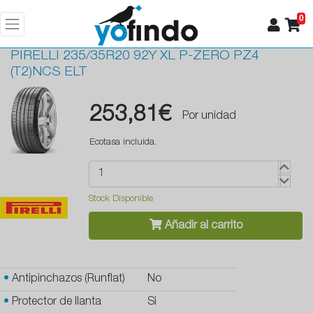
0
PIRELLI
235/35R20 92Y XL P-ZERO PZ4
(T2)NCS ELT
253,81€
Por unidad
Ecotasa incluida.
Stock Disponible
Añadir al carrito
•
Antipinchazos (Runflat)
No
•
Protector de llanta
Si