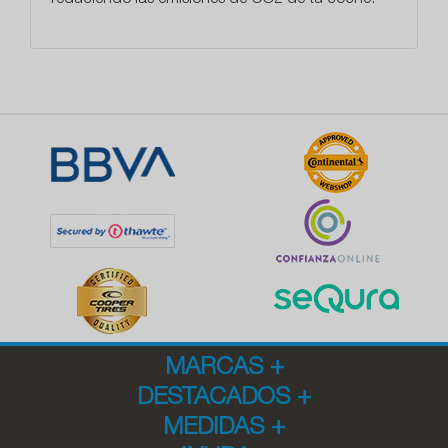
reduciendo las emisiones de CO2 de tu coche.
MARCAS
+
DESTACADOS
+
MEDIDAS
+