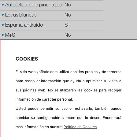
•
Autosellante de pinchazos
No
•
Letras blancas
No
•
Espuma antiruido
Si
•
M+S
No
•
Banda blanca
No
•
No
COOKIES
•
Calidad
PREMIUM
El sitio web
yofindo.com
utiliza cookies propias y de terceros
•
P.O.R.
No
para recopilar información que ayuda a optimizar su visita a
•
Oportunidad
No
sus páginas web. No se utilizarán las cookies para recoger
•
Homologación
TESLA
información de carácter personal.
•
Etiqueta energética
Información Eprel
Usted puede permitir su uso o rechazarlo, también puede
cambiar su configuración siempre que lo desee. Encontrará
más información en nuestra
Política de Cookies
INFORMACIÓN