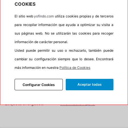
COOKIES
•
Letras blancas
No
•
Espuma antiruido
No
El sitio web
yofindo.com
utiliza cookies propias y de terceros
para recopilar información que ayuda a optimizar su visita a
•
M+S
Si
sus páginas web. No se utilizarán las cookies para recoger
•
Banda blanca
No
información de carácter personal.
•
No
Usted puede permitir su uso o rechazarlo, también puede
•
Calidad
BUDGET
cambiar su configuración siempre que lo desee. Encontrará
•
P.O.R.
No
más información en nuestra
Política de Cookies
•
Oportunidad
No
Aceptar todas
Configurar Cookies
50%
50%
Carretera
Campo
•
Etiqueta energética
Información Eprel