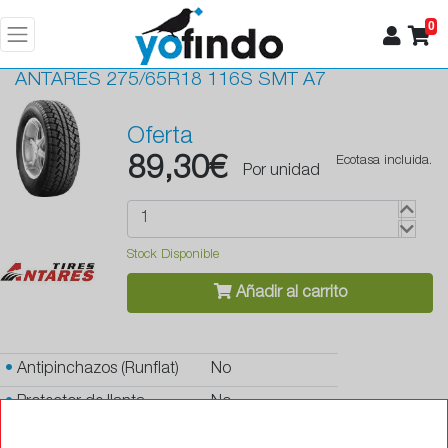
0
ANTARES
275/65R18 116S SMT A7
Oferta
89,30€
Ecotasa incluida.
Por unidad
Stock Disponible
Añadir al carrito
•
Antipinchazos (Runflat)
No
•
Protector de llanta
No
•
Autosellante de pinchazos
No