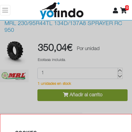
0
MRL
230/95R44TL 134D/137A8 SPRAYER RC
950
350,04€
Por unidad
Ecotasa incluida.
1 unidades en stock
Añadir al carrito
•
Antipinchazos (Runflat)
No
•
Protector de llanta
No