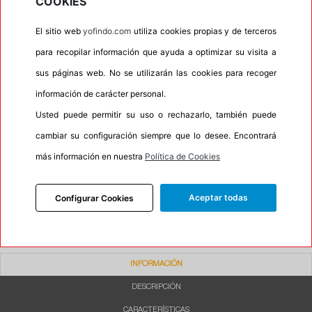
COOKIES
•
Autosellante de pinchazos
No
El sitio web
yofindo.com
utiliza cookies propias y de terceros
•
Letras blancas
No
para recopilar información que ayuda a optimizar su visita a
•
Espuma antiruido
No
sus páginas web. No se utilizarán las cookies para recoger
•
M+S
No
información de carácter personal.
•
Banda blanca
No
Usted puede permitir su uso o rechazarlo, también puede
•
No
cambiar su configuración siempre que lo desee. Encontrará
•
Calidad
BUDGET
más información en nuestra
Política de Cookies
•
P.O.R.
No
•
Oportunidad
No
Aceptar todas
Configurar Cookies
INFORMACIÓN
DESCRIPCIÓN
CARACTERÍSTICAS