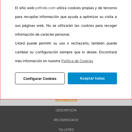
•
Espuma antiruido
No
El sitio web
yofindo.com
utiliza cookies propias y de terceros
•
M+S
No
para recopilar información que ayuda a optimizar su visita a
•
Banda blanca
No
sus páginas web. No se utilizarán las cookies para recoger
•
No
información de carácter personal.
Usted puede permitir su uso o rechazarlo, también puede
•
Calidad
BUDGET
cambiar su configuración siempre que lo desee. Encontrará
•
P.O.R.
No
más información en nuestra
Política de Cookies
•
Oportunidad
No
•
Etiqueta energética
Información Eprel
Aceptar todas
Configurar Cookies
INFORMACIÓN
DESCRIPCIÓN
RECOMENDADO
TALLERES