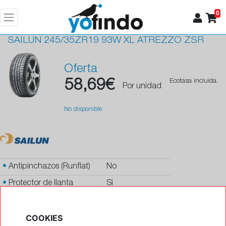
0
SAILUN
245/35ZR19 93W XL ATREZZO ZSR
Oferta
58,69€
Ecotasa incluida.
Por unidad
No disponible
•
Antipinchazos (Runflat)
No
•
Protector de llanta
Si
•
Autosellante de pinchazos
No
COOKIES
•
Letras blancas
No