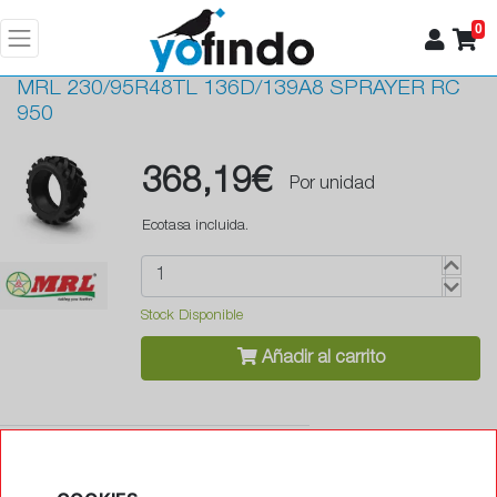
0
MRL
230/95R48TL 136D/139A8 SPRAYER RC
950
368,19€
Por unidad
Ecotasa incluida.
Stock Disponible
Añadir al carrito
•
Antipinchazos (Runflat)
No
•
Protector de llanta
No