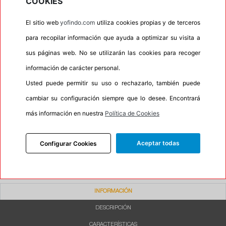
COOKIES
•
Autosellante de pinchazos
No
El sitio web
yofindo.com
utiliza cookies propias y de terceros
•
Letras blancas
No
para recopilar información que ayuda a optimizar su visita a
•
Espuma antiruido
No
sus páginas web. No se utilizarán las cookies para recoger
•
M+S
No
información de carácter personal.
•
Banda blanca
No
Usted puede permitir su uso o rechazarlo, también puede
•
No
cambiar su configuración siempre que lo desee. Encontrará
•
Calidad
BUDGET
más información en nuestra
Política de Cookies
•
P.O.R.
No
•
Oportunidad
No
Aceptar todas
Configurar Cookies
INFORMACIÓN
DESCRIPCIÓN
CARACTERÍSTICAS