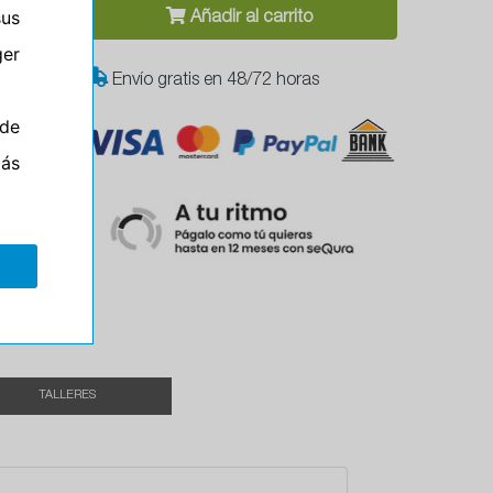
sus
Añadir al carrito
er
Envío gratis en 48/72 horas
T
de
más
TALLERES