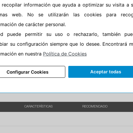
 recopilar información que ayuda a optimizar su visita a 
•
Banda blanca
No
inas web. No se utilizarán las cookies para recog
•
No
rmación de carácter personal.
•
Calidad
BUDGE
ed puede permitir su uso o rechazarlo, también pue
•
P.O.R.
No
iar su configuración siempre que lo desee. Encontrará 
•
Oportunidad
No
rmación en nuestra
Política de Cookies
Aceptar todas
Configurar Cookies
CARACTERÍSTICAS
RECOMENDADO