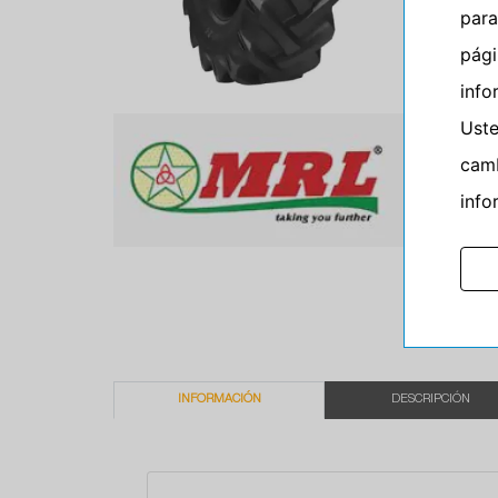
para
pág
info
Ust
camb
info
INFORMACIÓN
DESCRIPCIÓN