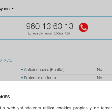
Ayuda
960 13 63 13
Lunes a Viernes de 10:00h a17:00h
M 374
•
Antipinchazos (Runflat)
No
•
Protector de llanta
No
•
Autosellante de pinchazos
No
•
Letras blancas
No
KIES
•
Espuma antiruido
No
sitio web
yofindo.com
utiliza cookies propias y de terce
•
M+S
No