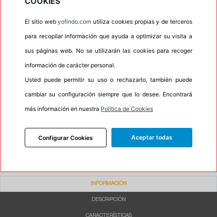
COOKIES
•
Autosellante de pinchazos
No
El sitio web
yofindo.com
utiliza cookies propias y de terceros
•
Letras blancas
No
para recopilar información que ayuda a optimizar su visita a
•
Espuma antiruido
No
sus páginas web. No se utilizarán las cookies para recoger
•
M+S
No
información de carácter personal.
•
Banda blanca
No
Usted puede permitir su uso o rechazarlo, también puede
•
No
cambiar su configuración siempre que lo desee. Encontrará
•
Calidad
BUDGET
más información en nuestra
Política de Cookies
•
P.O.R.
No
•
Oportunidad
No
Aceptar todas
Configurar Cookies
INFORMACIÓN
DESCRIPCIÓN
CARACTERÍSTICAS