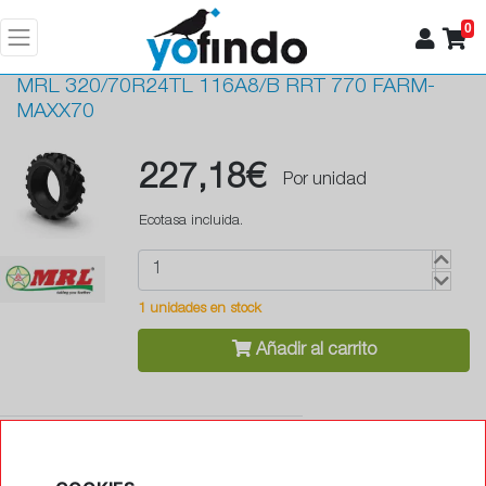
0
MRL
320/70R24TL 116A8/B RRT 770 FARM-
MAXX70
227,18€
Por unidad
Ecotasa incluida.
1 unidades en stock
Añadir al carrito
•
Antipinchazos (Runflat)
No
•
Protector de llanta
No