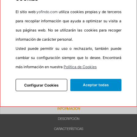
•
Letras blancas
No
El sitio web
yofindo.com
utiliza cookies propias y de terceros
•
Espuma antiruido
No
para recopilar información que ayuda a optimizar su visita a
•
M+S
No
sus páginas web. No se utilizarán las cookies para recoger
•
Banda blanca
No
información de carácter personal.
Usted puede permitir su uso o rechazarlo, también puede
•
No
cambiar su configuración siempre que lo desee. Encontrará
•
Calidad
BUDGET
más información en nuestra
Política de Cookies
•
P.O.R.
No
•
Oportunidad
No
Aceptar todas
Configurar Cookies
INFORMACIÓN
DESCRIPCIÓN
CARACTERÍSTICAS