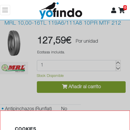
0
MRL
10,00-16TL 119A6/111A8 10PR MTF 212
127,59€
Por unidad
Ecotasa incluida.
Stock Disponible
Añadir al carrito
•
Antipinchazos (Runflat)
No
•
Protector de llanta
No
COOKIES
•
Autosellante de pinchazos
No