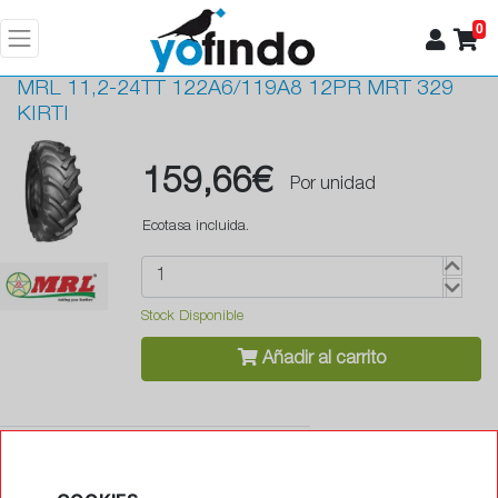
0
MRL
11,2-24TT 122A6/119A8 12PR MRT 329
KIRTI
159,66€
Por unidad
Ecotasa incluida.
Stock Disponible
Añadir al carrito
•
Antipinchazos (Runflat)
No
•
Protector de llanta
No