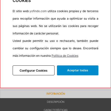
COOKIES
•
Autosellante de pinchazos
No
El sitio web
yofindo.com
utiliza cookies propias y de terceros
•
Letras blancas
No
para recopilar información que ayuda a optimizar su visita a
•
Espuma antiruido
No
sus páginas web. No se utilizarán las cookies para recoger
•
M+S
No
información de carácter personal.
•
Banda blanca
No
Usted puede permitir su uso o rechazarlo, también puede
•
No
cambiar su configuración siempre que lo desee. Encontrará
•
Calidad
BUDGET
más información en nuestra
Política de Cookies
•
P.O.R.
No
•
Oportunidad
No
Aceptar todas
Configurar Cookies
INFORMACIÓN
DESCRIPCIÓN
CARACTERÍSTICAS