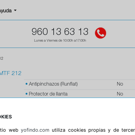
Ayuda
960 13 63 13
Lunes a Viernes de 10:00h a17:00h
12
MTF 212
•
Antipinchazos (Runflat)
No
•
Protector de llanta
No
•
Autosellante de pinchazos
No
•
Letras blancas
No
KIES
•
Espuma antiruido
No
sitio web
yofindo.com
utiliza cookies propias y de terce
•
M+S
No