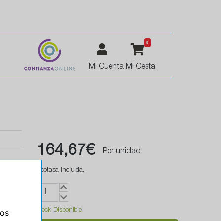
0
Mi Cuenta
Mi Cesta
164,67€
Por unidad
Ecotasa incluida.
Stock Disponible
ros