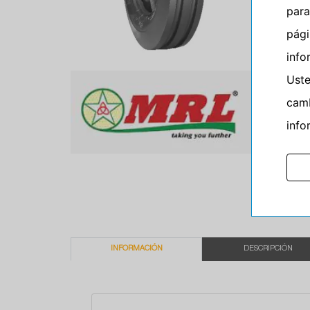
para
pág
info
Ust
camb
info
INFORMACIÓN
DESCRIPCIÓN