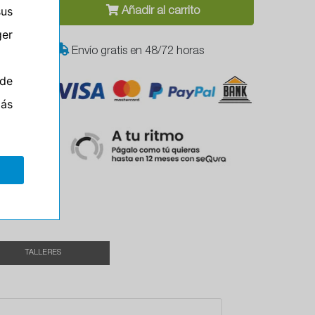
sus
Añadir al carrito
er
Envío gratis en 48/72 horas
T
de
más
TALLERES