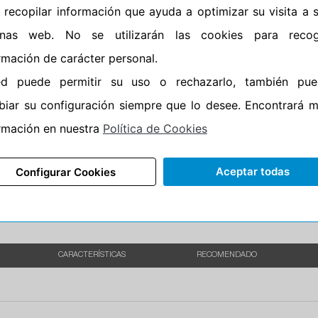
 recopilar información que ayuda a optimizar su visita a 
•
Banda blanca
No
inas web. No se utilizarán las cookies para recog
•
No
rmación de carácter personal.
•
Calidad
BUDGE
ed puede permitir su uso o rechazarlo, también pue
•
P.O.R.
No
iar su configuración siempre que lo desee. Encontrará 
•
Oportunidad
No
rmación en nuestra
Política de Cookies
Aceptar todas
Configurar Cookies
CARACTERÍSTICAS
RECOMENDADO