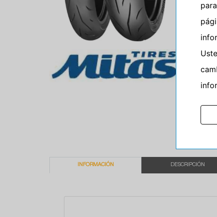
para
pág
info
Ust
camb
info
INFORMACIÓN
DESCRIPCIÓN