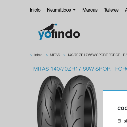
Inicio
Neumáticos
Marcas
Talleres
>
Inicio
>
MITAS
>
140/70ZR17 66W SPORT FORCE+ R
MITAS
140/70ZR17 66W SPORT FOR
COO
El 