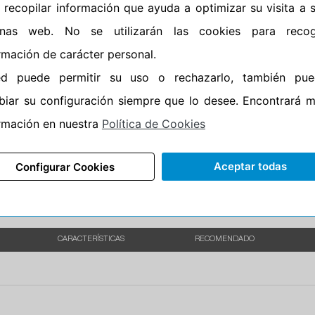
•
Espuma antiruido
No
 recopilar información que ayuda a optimizar su visita a 
•
M+S
No
inas web. No se utilizarán las cookies para recog
•
Banda blanca
No
rmación de carácter personal.
•
No
ed puede permitir su uso o rechazarlo, también pue
•
Calidad
QUALIT
iar su configuración siempre que lo desee. Encontrará 
•
P.O.R.
No
rmación en nuestra
Política de Cookies
•
Oportunidad
No
Aceptar todas
Configurar Cookies
CARACTERÍSTICAS
RECOMENDADO