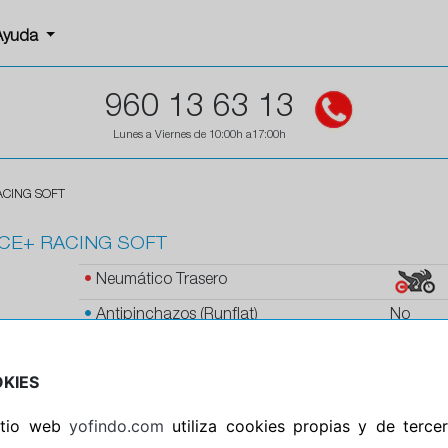
Ayuda
960 13 63 13
Lunes a Viernes de 10:00h a17:00h
ACING SOFT
CE+ RACING SOFT
•
Neumático Trasero
•
Antipinchazos (Runflat)
No
•
Protector de llanta
No
KIES
•
Autosellante de pinchazos
No
•
Letras blancas
No
sitio web
yofindo.com
utiliza cookies propias y de terce