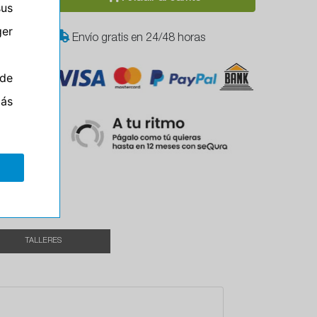
sus
er
Envío gratis en 24/48 horas
de
Y
más
TALLERES