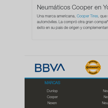
Neumáticos Cooper en Y
Una marca americana,
Cooper Tires
, que
automóviles. La compró otra gran compañí
éxito en su país de origen y complementa
MARCAS
Dunlop
Neu
Cooper
Ne
Nexen
Neu