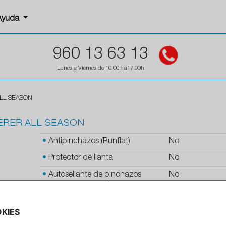
Ayuda
960 13 63 13
Lunes a Viernes de 10:00h a17:00h
ALL SEASON
VERER ALL SEASON
•
Antipinchazos (Runflat)
No
•
Protector de llanta
No
•
Autosellante de pinchazos
No
•
Letras blancas
No
•
Espuma antiruido
No
KIES
•
M+S
Si