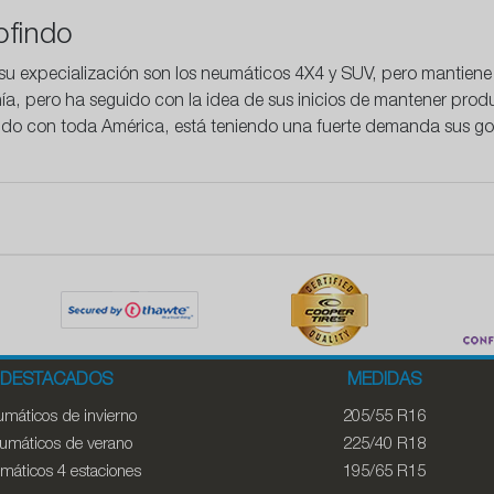
ofindo
 su expecialización son los neumáticos 4X4 y SUV, pero mantiene
a, pero ha seguido con la idea de sus inicios de mantener prod
ndo con toda América, está teniendo una fuerte demanda sus g
DESTACADOS
MEDIDAS
máticos de invierno
205/55 R16
umáticos de verano
225/40 R18
máticos 4 estaciones
195/65 R15