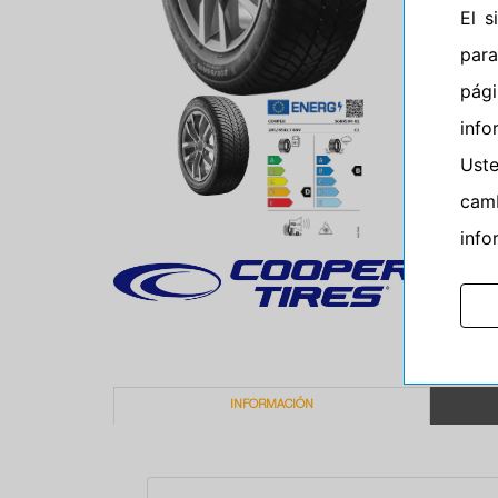
El 
para
pág
info
Ust
camb
info
INFORMACIÓN