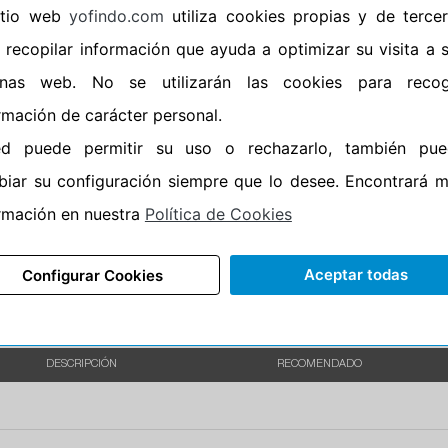
sitio web
yofindo.com
utiliza cookies propias y de terce
•
Banda blanca
No
 recopilar información que ayuda a optimizar su visita a 
•
Si
inas web. No se utilizarán las cookies para recog
•
Calidad
QUALITY
rmación de carácter personal.
•
P.O.R.
No
ed puede permitir su uso o rechazarlo, también pue
•
Oportunidad
No
iar su configuración siempre que lo desee. Encontrará 
•
Etiqueta energética
Información Epr
rmación en nuestra
Política de Cookies
Aceptar todas
Configurar Cookies
DESCRIPCIÓN
RECOMENDADO