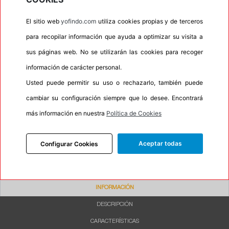
•
Letras blancas
No
•
Espuma antiruido
No
El sitio web
yofindo.com
utiliza cookies propias y de terceros
para recopilar información que ayuda a optimizar su visita a
•
M+S
Si
sus páginas web. No se utilizarán las cookies para recoger
•
Banda blanca
No
información de carácter personal.
•
Si
Usted puede permitir su uso o rechazarlo, también puede
•
Calidad
QUALITY
cambiar su configuración siempre que lo desee. Encontrará
•
P.O.R.
No
más información en nuestra
Política de Cookies
•
Oportunidad
No
•
Etiqueta energética
Información Eprel
Aceptar todas
Configurar Cookies
INFORMACIÓN
DESCRIPCIÓN
CARACTERÍSTICAS