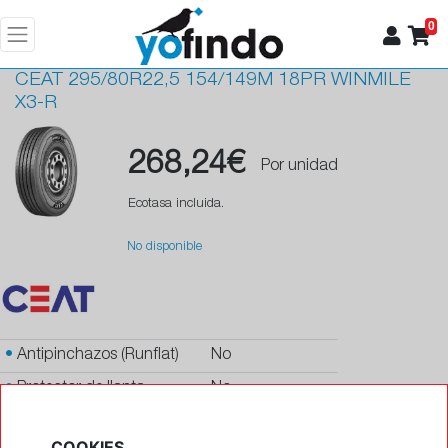
0
CEAT
295/80R22,5 154/149M 18PR WINMILE
X3-R
268,24€
Por unidad
Ecotasa incluida.
No disponible
•
Antipinchazos (Runflat)
No
•
Protector de llanta
No
•
Autosellante de pinchazos
No
COOKIES